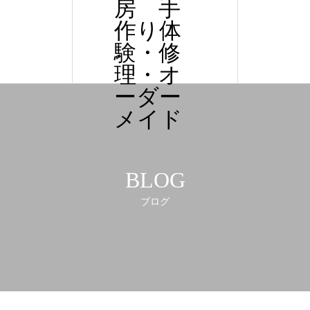
房 手
作り体
験・修
理・オ
ーダー
メイド
BLOG
ブログ