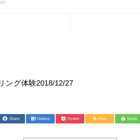
/27
ング体験2018/12/27
Share
Hatena
Pocket
RSS
feedly