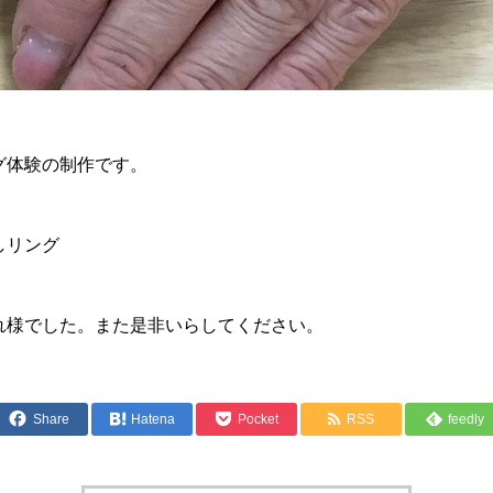
グ体験の制作です。
しリング
れ様でした。また是非いらしてください。
Share
Hatena
Pocket
RSS
feedly