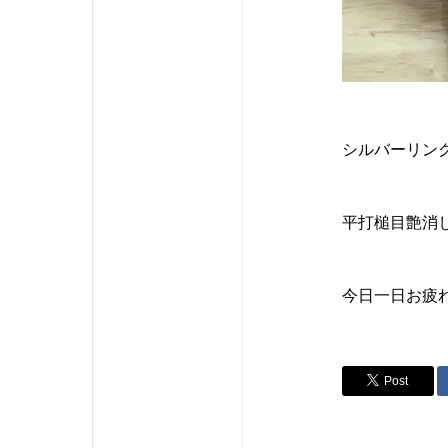
シルバーリン
平打槌目艶消
今日一日お疲
Post