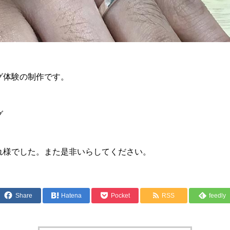
グ体験の制作です。
グ
れ様でした。また是非いらしてください。
Share
Hatena
Pocket
RSS
feedly