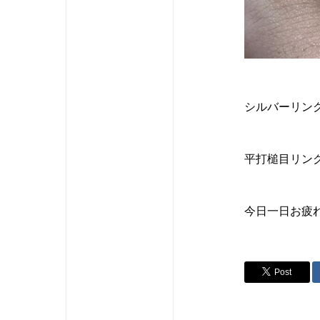
シルバーリン
平打槌目リン
今日一日お疲
Post