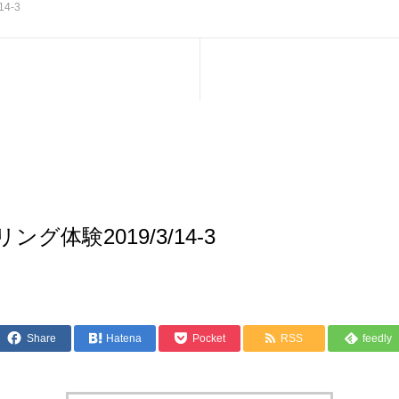
4-3
グ体験2019/3/14-3
Share
Hatena
Pocket
RSS
feedly