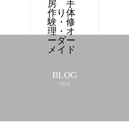
房 手
作り体
験・修
理・オ
ーダー
メイド
BLOG
ブログ